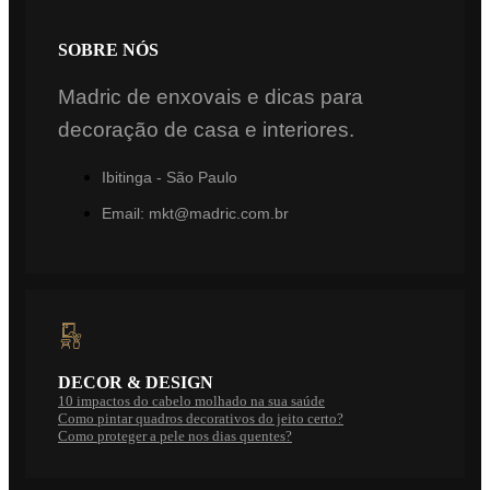
SOBRE NÓS
Madric de enxovais e dicas para
decoração de casa e interiores.
Ibitinga - São Paulo
Email: mkt@madric.com.br
DECOR & DESIGN
10 impactos do cabelo molhado na sua saúde
Como pintar quadros decorativos do jeito certo?
Como proteger a pele nos dias quentes?