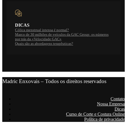
DICAS
Cólica menstrual intensa é normal?
Marco de 30 milhões de veículos da GAC Group: os números
por trás da «Velocidade GAC»
Quais são as abordagens terapêuticas?
Madric Enxovais – Todos os direitos reservados
Contato
Nossa Empresa
Dicas
Curso de Corte e Costura Online
Política de privacidade